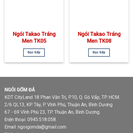
Ngói Takao Tráng
Ngói Takao Tráng
Men TK05
Men TK08
Đọc tiếp
Đọc tiếp
NGÓI GỐM ĐÁ
KDT CityLand 18 Phan Văn Trị, P.10, Q. Gò Vấp, TP. HCM.
2/6 QL13, KP. Tây, P. Vĩnh Phú, Thuận An, Bình Dương
67 - 69 Vĩnh Phú 23, TP. Thuận An, Bình Dương.
Điện thoại:
0945.518.058
.
Email: ngoigomda@gmail.com