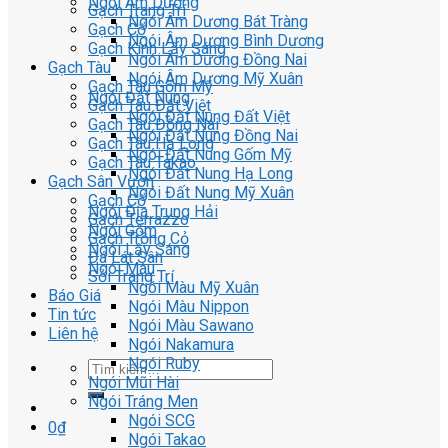
Ngói Âm Dương
Gạch Trang Trí
Ngói Âm Dương Bát Tràng
Gạch Cổ
Ngói Âm Dương Bình Dương
Gạch Kính Lấy Sáng
Ngói Âm Dương Đồng Nai
Gạch Tàu
Ngói Âm Dương Mỹ Xuân
Gạch Tàu Gốm Mỹ
Ngói Đất Nung
Gạch Tàu Đất Việt
Ngói Đất Nung Đất Việt
Gạch Tàu Đồng Nai
Ngói Đất Nung Đồng Nai
Gạch Tàu Hạ Long
Ngói Đất Nung Gốm Mỹ
Gạch Tàu Takao
Ngói Đất Nung Hạ Long
Gạch Sân Vườn
Ngói Đất Nung Mỹ Xuân
Gạch Cổ
Ngói Địa Trung Hải
Gạch Terrazzo
Ngói Gốm
Gạch Trồng Cỏ
Ngói Lấy Sáng
Đá Lát Sân
Ngói Màu
Sỏi Trang Trí
Ngói Màu Mỹ Xuân
Báo Giá
Ngói Màu Nippon
Tin tức
Ngói Màu Sawano
Liên hệ
Ngói Nakamura
Ngói Ruby
Ngói Mũi Hài
Ngói Tráng Men
Ngói SCG
0
₫
Ngói Takao