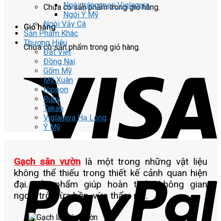
Ngói tráng men Viglacera
Chưa có sản phẩm trong giỏ hàng.
Ngói Ý Mỹ
Ngói Vảy Cá
Giỏ hàng
Sản Phẩm Khác
Thương Hiệu
Chưa có sản phẩm trong giỏ hàng.
Đất Việt
Đồng Nai
Gốm Mỹ
Mỹ Xuân
Nippon
Ruby
Takao
Viglacera Hạ Long
Ý Mỹ
Gạch sân vườn
là một trong những vật liệu
không thể thiếu trong thiết kế cảnh quan hiện
đại. Sản phẩm giúp hoàn thiện không gian
ngoài trời vừa bền, vừa thẩm mỹ.