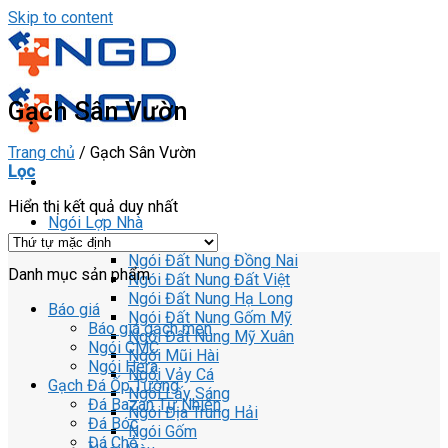
Skip to content
Gạch Sân Vườn
Trang chủ
/
Gạch Sân Vườn
Lọc
Hiển thị kết quả duy nhất
Ngói Lợp Nhà
Ngói Đất Nung
Ngói Đất Nung Đồng Nai
Danh mục sản phẩm
Ngói Đất Nung Đất Việt
Ngói Đất Nung Hạ Long
Báo giá
Ngói Đất Nung Gốm Mỹ
Báo giá gạch men
Ngói Đất Nung Mỹ Xuân
Ngói CMC
Ngói Mũi Hài
Ngói Hera
Ngói Vảy Cá
Gạch Đá Ốp Tường
Ngói Lấy Sáng
Đá Bazan Tự Nhiên
Ngói Địa Trung Hải
Đá Bóc
Ngói Gốm
Đá Chẻ