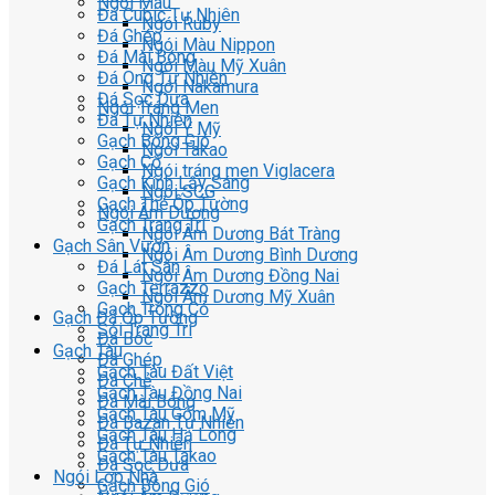
Ngói Màu
Đá Cubic Tự Nhiên
Ngói Ruby
Đá Ghép
Ngói Màu Nippon
Đá Mài Bóng
Ngói Màu Mỹ Xuân
Đá Ong Tự Nhiên
Ngói Nakamura
Đá Sọc Dưa
Ngói Tráng Men
Đá Tự Nhiên
Ngói Ý Mỹ
Gạch Bông Gió
Ngói Takao
Gạch Cổ
Ngói tráng men Viglacera
Gạch Kính Lấy Sáng
Ngói SCG
Gạch Thẻ Ốp Tường
Ngói Âm Dương
Gạch Trang Trí
Ngói Âm Dương Bát Tràng
Gạch Sân Vườn
Ngói Âm Dương Bình Dương
Đá Lát Sân
Ngói Âm Dương Đồng Nai
Gạch Terrazzo
Ngói Âm Dương Mỹ Xuân
Gạch Trồng Cỏ
Gạch Đá Ốp Tường
Sỏi Trang Trí
Đá Bóc
Gạch Tàu
Đá Ghép
Gạch Tàu Đất Việt
Đá Chẻ
Gạch Tàu Đồng Nai
Đá Mài Bóng
Gạch Tàu Gốm Mỹ
Đá Bazan Tự Nhiên
Gạch Tàu Hạ Long
Đá Tự Nhiên
Gạch Tàu Takao
Đá Sọc Dưa
Ngói Lợp Nhà
Gạch Bông Gió