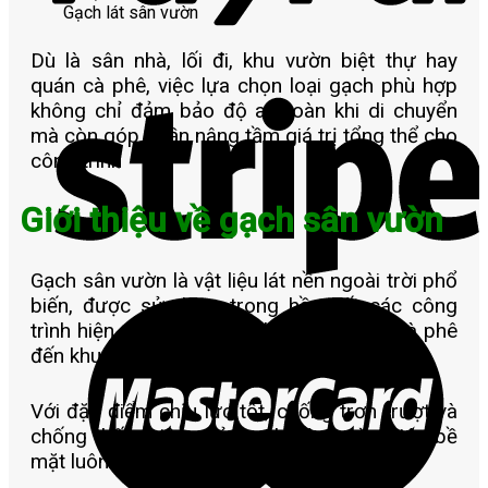
Gạch lát sân vườn
Dù là sân nhà, lối đi, khu vườn biệt thự hay
quán cà phê, việc lựa chọn loại gạch phù hợp
không chỉ đảm bảo độ an toàn khi di chuyển
mà còn góp phần nâng tầm giá trị tổng thể cho
công trình
Giới thiệu về gạch sân vườn
Gạch sân vườn là vật liệu lát nền ngoài trời phổ
biến, được sử dụng trong hầu hết các công
trình hiện nay – từ nhà ở, biệt thự, quán cà phê
đến khuôn viên dự án.
Với đặc điểm chịu lực tốt, chống trơn trượt và
chống thấm hiệu quả, gạch sân vườn giúp bề
mặt luôn sạch đẹp, an toàn khi di chuyển.