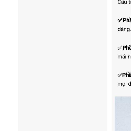
Cấu t
✅Phầ
dàng.
✅Phầ
mái n
✅Phầ
mọi đi