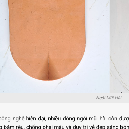
Ngói Mũi Hài
ông nghệ hiện đại, nhiều dòng ngói mũi hài còn đư
 bám rêu, chống phai màu và duy trì vẻ đẹp sáng bóng