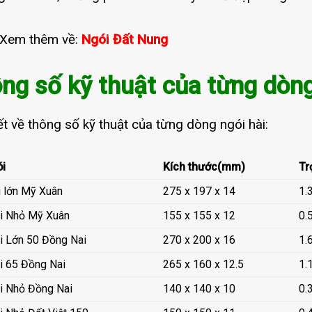
 Xem thêm về:
Ngói Đất Nung
ng số kỹ thuật của từng dòng
iết về thông số kỹ thuật của từng dòng ngói hài:
i
Kích thước(mm)
Tr
i lớn Mỹ Xuân
275 x 197 x 14
1.
i Nhỏ Mỹ Xuân
155 x 155 x 12
0.
i Lớn 50 Đồng Nai
270 x 200 x 16
1.
i 65 Đồng Nai
265 x 160 x 12.5
1.
i Nhỏ Đồng Nai
140 x 140 x 10
0.