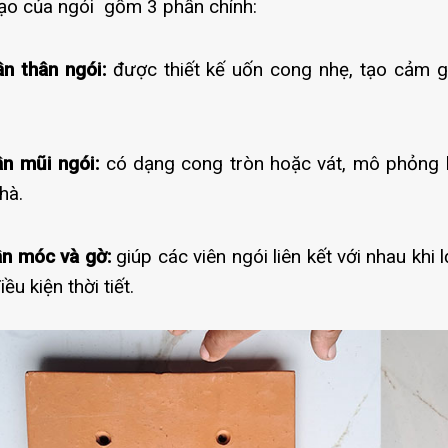
ạo của ngói gồm 3 phần chính:
n thân ngói:
được thiết kế uốn cong nhẹ, tạo cảm 
n mũi ngói:
có dạng cong tròn hoặc vát, mô phỏng hì
hà.
n móc và gờ:
giúp các viên ngói liên kết với nhau khi
ều kiện thời tiết.