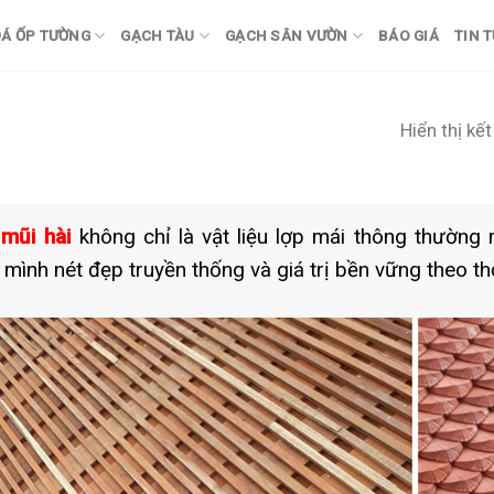
Á ỐP TƯỜNG
GẠCH TÀU
GẠCH SÂN VƯỜN
BÁO GIÁ
TIN 
Hiển thị kế
 mũi hài
không chỉ là vật liệu lợp mái thông thường
 mình nét đẹp truyền thống và giá trị bền vững theo thờ