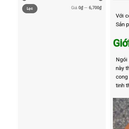
Giá
0₫
—
6,700₫
Lọc
Với c
Sản p
Giớ
Ngói 
này t
cong 
tinh 