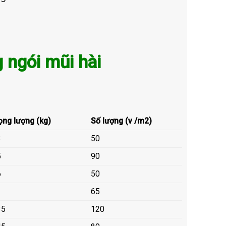
 ngói mũi hài
ọng lượng (kg)
Số lượng (v /m2)
3
50
5
90
6
50
1
65
35
120