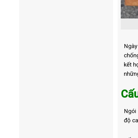
Ngày 
chống
kết h
những
Cấu
Ngói 
độ ca