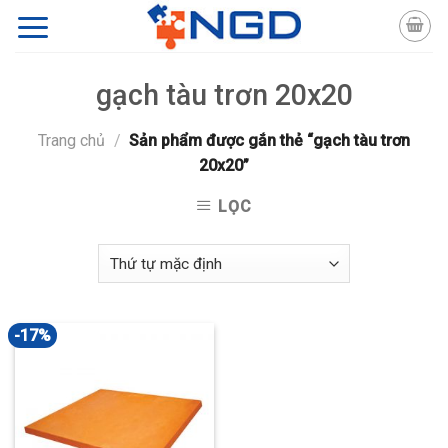
Skip
to
content
gạch tàu trơn 20x20
Trang chủ
/
Sản phẩm được gắn thẻ “gạch tàu trơn
20x20”
LỌC
-17%