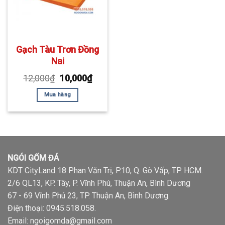
Gạch Tàu Trơn Đồng
Nai
12,000
₫
10,000
₫
Mua hàng
NGÓI GỐM ĐÁ
KDT CityLand 18 Phan Văn Trị, P.10, Q. Gò Vấp, TP. HCM.
2/6 QL13, KP. Tây, P. Vĩnh Phú, Thuận An, Bình Dương
67 - 69 Vĩnh Phú 23, TP. Thuận An, Bình Dương.
Điện thoại:
0945.518.058
.
Email: ngoigomda@gmail.com