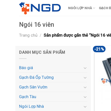
Skip
NGÓI LỢP NHÀ
GẠCH Đ
to
content
Ngói 16 viên
Trang chủ
/
Sản phẩm được gắn thẻ “Ngói 16 vi
-21%
DANH MỤC SẢN PHẨM
Báo giá
Gạch Đá Ốp Tường
Gạch Sân Vườn
Gạch Tàu
Ngói Lợp Nhà