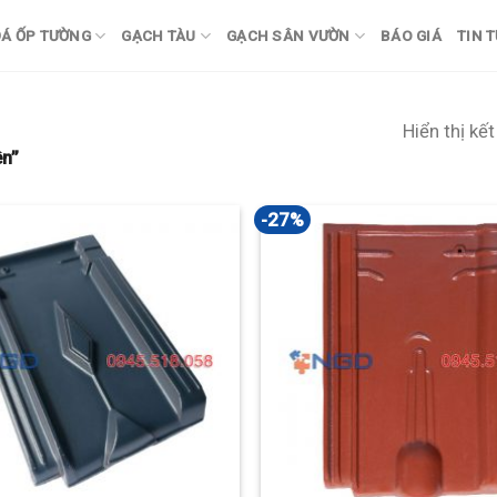
Á ỐP TƯỜNG
GẠCH TÀU
GẠCH SÂN VƯỜN
BÁO GIÁ
TIN 
Hiển thị kế
ên”
-27%