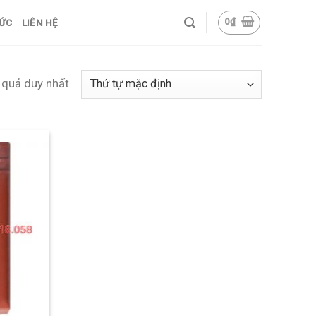
0
₫
TỨC
LIÊN HỆ
t quả duy nhất