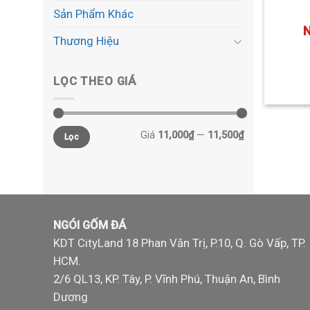
Sản Phẩm Khác
N
Thương Hiệu
LỌC THEO GIÁ
Giá
11,000₫
—
11,500₫
Lọc
NGÓI GỐM ĐÁ
KDT CityLand 18 Phan Văn Trị, P.10, Q. Gò Vấp, TP.
HCM.
2/6 QL13, KP. Tây, P. Vĩnh Phú, Thuận An, Bình
Dương