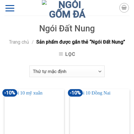
Skip
to
content
Ngói Đất Nung
Trang chủ
/
Sản phẩm được gắn thẻ “Ngói Đất Nung”
LỌC
-10%
-10%