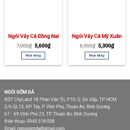
Ngói Vảy Cá Đồng Nai
Ngói Vảy Cá Mỹ Xuân
7,000
₫
5,600
₫
6,900
₫
5,300
₫
Mua hàng
Mua hàng
NGÓI GỐM ĐÁ
KDT CityLand 18 Phan Văn Trị, P.10, Q. Gò Vấp, TP. HCM.
2/6 QL13, KP. Tây, P. Vĩnh Phú, Thuận An, Bình Dương
67 - 69 Vĩnh Phú 23, TP. Thuận An, Bình Dương.
Điện thoại:
0945.518.058
.
Email: ngoigomda@gmail.com