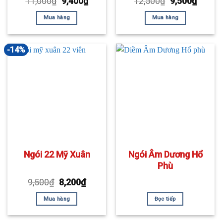
11,000
₫
9,400
₫
12,500
₫
9,500
₫
Mua hàng
Mua hàng
-14%
Ngói 22 Mỹ Xuân
Ngói Âm Dương Hổ
Phù
9,500
₫
8,200
₫
Mua hàng
Đọc tiếp