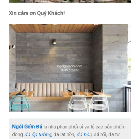
Xin cảm ơn Quý Khách!
Ngói Gốm Đá
là nhà phân phối sỉ và lẻ các sản phẩm
dòng
đá ốp tường
, đá lát nền,
đá bóc
, đá rối, đá tự