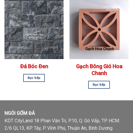
Đá Bóc Đen
Gạch Bông Gió Hoa
Chanh
Đọc tiếp
Đọc tiếp
NGÓI GỐM ĐÁ
KDT CityLand 18 Phan Văn Trị, P.10, Q. Gò Vấp, TP. HCM.
2/6 QL13, KP. Tây, P. Vĩnh Phú, Thuận An, Bình Dương