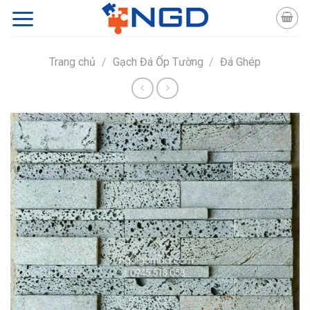
Skip
to
content
Trang chủ
/
Gạch Đá Ốp Tường
/
Đá Ghép