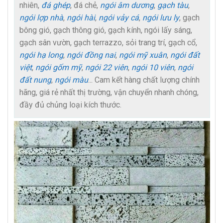
nhiên,
đá ghép
, đá chẻ,
ngói âm dương
,
gạch tàu
,
ngói lợp nhà
,
ngói hài
,
ngói vảy cá
,
ngói lưu ly
, gạch
bông gió, gạch thông gió, gạch kính, ngói lấy sáng,
gạch sân vườn, gạch terrazzo, sỏi trang trí, gạch cổ,
ngói hạ long
,
ngói đồng nai
,
ngói mỹ xuân
,
ngói đất
việt
,
ngói gốm mỹ
,
ngói 22 viên
,
ngói 10 viên
,
ngói
đất nung
,
ngói màu
... Cam kết hàng chất lượng chính
hãng, giá rẻ nhất thị trường, vận chuyển nhanh chóng,
đầy đủ chủng loại kích thước.