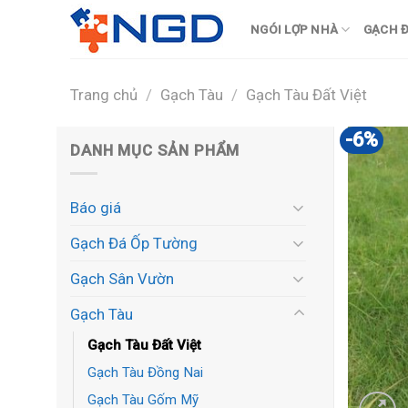
Skip
NGÓI LỢP NHÀ
GẠCH Đ
to
content
Trang chủ
/
Gạch Tàu
/
Gạch Tàu Đất Việt
-6%
DANH MỤC SẢN PHẨM
Báo giá
Gạch Đá Ốp Tường
Gạch Sân Vườn
Gạch Tàu
Gạch Tàu Đất Việt
Gạch Tàu Đồng Nai
Gạch Tàu Gốm Mỹ