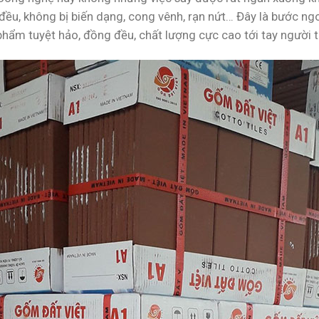
u, không bị biến dạng, cong vênh, rạn nứt… Đây là bước ngo
phẩm tuyệt hảo, đồng đều, chất lượng cực cao tới tay người t