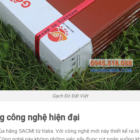
Gạch Đỏ Đất Việt
ng công nghệ hiện đại
ủa hãng SACMI từ Italia. Với công nghệ mới này thiết kế ra lò
Công nghệ này không những việc sấy được rút ngắn xuống kho