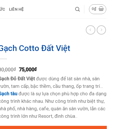
0
₫
TỨC
LIÊN HỆ
Gạch Cotto Đất Việt
80,000
75,000
₫
₫
Gạch Đỏ
Đất Việt
được dùng để lát sàn nhà, sân
vườn, tam cấp, bậc thềm, cầu thang, ốp trang trí…
Gạch tàu
được là sự lựa chọn phù hợp cho đa dạng
công trình khác nhau. Như công trình như biệt thự,
nhà phố, nhà hàng, cafe, quán ăn sân vườn, lẫn các
công trình lớn như Resort, đình chùa..