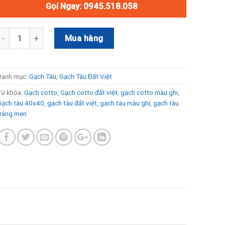
Gọi Ngay: 0945.518.058
Gạch Cotto Đất Việt số lượng
Mua hàng
Danh mục:
Gạch Tàu
,
Gạch Tàu Đất Việt
Từ khóa:
Gạch cotto
,
Gạch cotto đất việt
,
gạch cotto màu ghi
,
Gạch tàu 40x40
,
gạch tàu đất việt
,
gạch tàu màu ghi
,
gạch tàu
tráng men