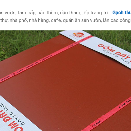
ân vườn, tam cấp, bậc thềm, cầu thang, ốp trang trí…
Gạch tà
thự, nhà phố, nhà hàng, cafe, quán ăn sân vườn, lẫn các công 