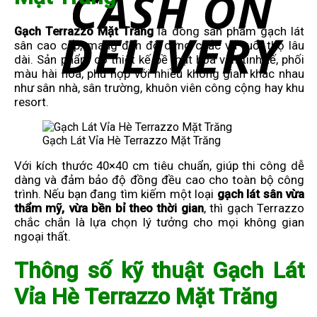
Gạch Terrazzo Mặt Trăng
là dòng sản phẩm gạch lát
sân cao cấp, mang đến độ cứng chắc và tuổi thọ lâu
dài.
Sản phẩm có thiết kế bề mặt hoa văn tinh tế, phối
màu hài hòa, phù hợp với nhiều không gian khác nhau
như sân nhà, sân trường, khuôn viên công cộng hay khu
resort.
Gạch Lát Vỉa Hè Terrazzo Mặt Trăng
Với kích thước 40×40 cm tiêu chuẩn, giúp thi công dễ
dàng và đảm bảo độ đồng đều cao cho toàn bộ công
trình. Nếu bạn đang tìm kiếm một loại
gạch lát sân vừa
thẩm mỹ, vừa bền bỉ theo thời gian
, thì gạch Terrazzo
chắc chắn là lựa chọn lý tưởng cho mọi không gian
ngoại thất.
Thông số kỹ thuật Gạch Lát
Vỉa Hè Terrazzo Mặt Trăng