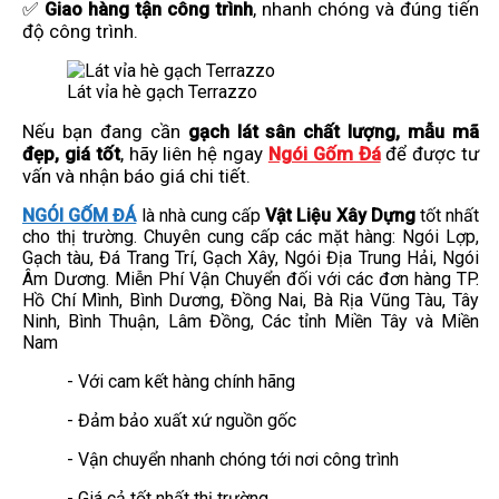
✅
Giao hàng tận công trình
, nhanh chóng và đúng tiến
độ công trình.
Lát vỉa hè gạch Terrazzo
Nếu bạn đang cần
gạch lát sân chất lượng, mẫu mã
đẹp, giá tốt
, hãy liên hệ ngay
Ngói Gốm Đá
để được tư
vấn và nhận báo giá chi tiết.
NGÓI GỐM ĐÁ
là nhà cung cấp
Vật Liệu Xây Dựng
tốt nhất
cho thị trường. Chuyên cung cấp các mặt hàng: Ngói Lợp,
Gạch tàu, Đá Trang Trí, Gạch Xây, Ngói Địa Trung Hải, Ngói
Âm Dương. Miễn Phí Vận Chuyển đối với các đơn hàng TP.
Hồ Chí Mình, Bình Dương, Đồng Nai, Bà Rịa Vũng Tàu, Tây
Ninh, Bình Thuận, Lâm Đồng, Các tỉnh Miền Tây và Miền
Nam
- Với cam kết hàng chính hãng
- Đảm bảo xuất xứ nguồn gốc
- Vận chuyển nhanh chóng tới nơi công trình
- Giá cả tốt nhất thị trường