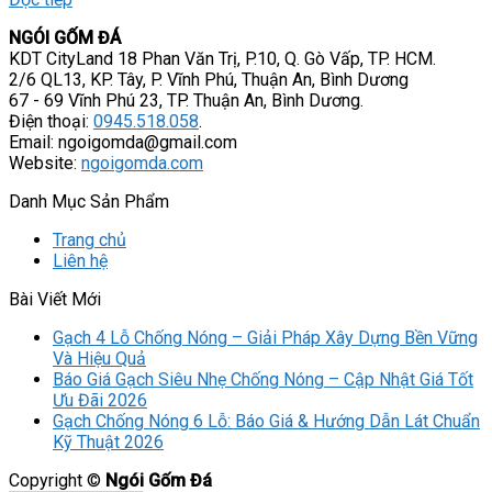
NGÓI GỐM ĐÁ
KDT CityLand 18 Phan Văn Trị, P.10, Q. Gò Vấp, TP. HCM.
2/6 QL13, KP. Tây, P. Vĩnh Phú, Thuận An, Bình Dương
67 - 69 Vĩnh Phú 23, TP. Thuận An, Bình Dương.
Điện thoại:
0945.518.058
.
Email: ngoigomda@gmail.com
Website:
ngoigomda.com
Danh Mục Sản Phẩm
Trang chủ
Liên hệ
Bài Viết Mới
Gạch 4 Lỗ Chống Nóng – Giải Pháp Xây Dựng Bền Vững
Và Hiệu Quả
Báo Giá Gạch Siêu Nhẹ Chống Nóng – Cập Nhật Giá Tốt
Ưu Đãi 2026
Gạch Chống Nóng 6 Lỗ: Báo Giá & Hướng Dẫn Lát Chuẩn
Kỹ Thuật 2026
Copyright ©
Ngói Gốm Đá