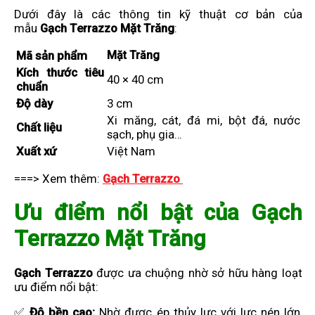
Dưới đây là các thông tin kỹ thuật cơ bản của
mẫu
Gạch Terrazzo Mặt Trăng
:
Mã sản phẩm
Mặt Trăng
Kích thước tiêu
40 × 40 cm
chuẩn
Độ dày
3 cm
Xi măng, cát, đá mi, bột đá, nước
Chất liệu
sạch, phụ gia…
Xuất xứ
Việt Nam
===> Xem thêm:
Gạch Terrazzo
Ưu điểm nổi bật của Gạch
Terrazzo Mặt Trăng
Gạch Terrazzo
được ưa chuộng nhờ sở hữu hàng loạt
ưu điểm nổi bật:
✅
Độ bền cao:
Nhờ được ép thủy lực với lực nén lớn,