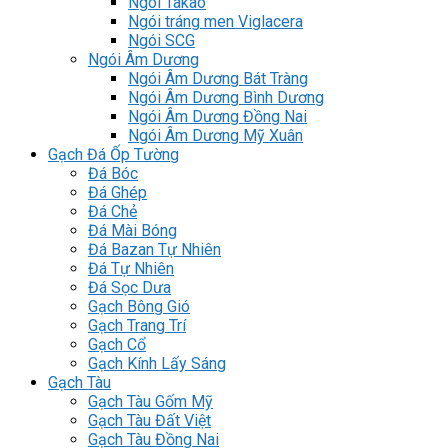
Ngói Takao
Ngói tráng men Viglacera
Ngói SCG
Ngói Âm Dương
Ngói Âm Dương Bát Tràng
Ngói Âm Dương Bình Dương
Ngói Âm Dương Đồng Nai
Ngói Âm Dương Mỹ Xuân
Gạch Đá Ốp Tường
Đá Bóc
Đá Ghép
Đá Chẻ
Đá Mài Bóng
Đá Bazan Tự Nhiên
Đá Tự Nhiên
Đá Sọc Dưa
Gạch Bông Gió
Gạch Trang Trí
Gạch Cổ
Gạch Kính Lấy Sáng
Gạch Tàu
Gạch Tàu Gốm Mỹ
Gạch Tàu Đất Việt
Gạch Tàu Đồng Nai