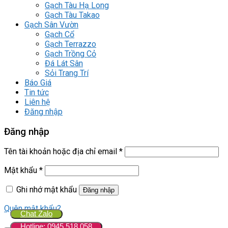
Gạch Tàu Hạ Long
Gạch Tàu Takao
Gạch Sân Vườn
Gạch Cổ
Gạch Terrazzo
Gạch Trồng Cỏ
Đá Lát Sân
Sỏi Trang Trí
Báo Giá
Tin tức
Liên hệ
Đăng nhập
Đăng nhập
Tên tài khoản hoặc địa chỉ email
*
Mật khẩu
*
Ghi nhớ mật khẩu
Đăng nhập
Quên mật khẩu?
Chat Zalo
Hotline: 0945.518.058