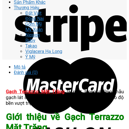
Sản Phẩm Khác
Thương Hiệu
Đất Việt
Đồng Nai
Gốm Mỹ
Mỹ Xuân
Nippon
Ruby
Takao
Viglacera Hạ Long
Ý Mỹ
Mô tả
Đánh giá (0)
Gạch Terrazzo Mặt Trăng
là một trong những mẫu
gạch lát sân được ưa chuộng nhất hiện nay nhờ vào độ
bền vượt trội và tính thẩm mỹ cao.
Giới thiệu về Gạch Terrazzo
Mặt Trăng