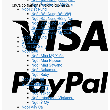
Ngói Âm Dương Mỹ Xuân
Chưa có sản phẩm trong giỏ hàng.
Ngói Đất Nung
Ngói Đất Nung Đất Việt
Ngói Đất Nung Đồng Nai
Ngói Đất Nung Gốm Mỹ
Ngói Đất Nung Hạ Long
Ngói Đất Nung Mỹ Xuân
Ngói Địa Trung Hải
Ngói Gốm
Ngói Lấy Sáng
Ngói Màu
Ngói Màu Mỹ Xuân
Ngói Màu Nippon
Ngói Màu Sawano
Ngói Nakamura
Ngói Ruby
Ngói Mũi Hài
Ngói Tráng Men
Ngói SCG
Ngói Takao
Ngói tráng men Viglacera
Ngói Ý Mỹ
Ngói Vảy Cá