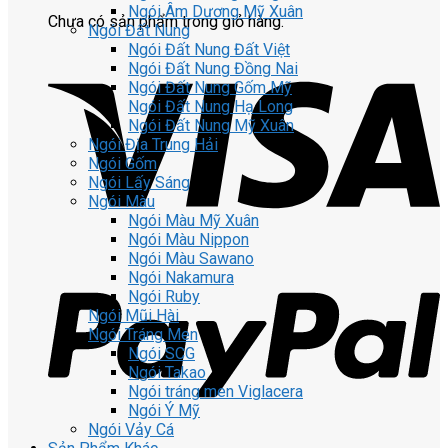
Ngói Âm Dương Mỹ Xuân
Chưa có sản phẩm trong giỏ hàng.
Ngói Đất Nung
Ngói Đất Nung Đất Việt
Ngói Đất Nung Đồng Nai
Ngói Đất Nung Gốm Mỹ
Ngói Đất Nung Hạ Long
Ngói Đất Nung Mỹ Xuân
Ngói Địa Trung Hải
Ngói Gốm
Ngói Lấy Sáng
Ngói Màu
Ngói Màu Mỹ Xuân
Ngói Màu Nippon
Ngói Màu Sawano
Ngói Nakamura
Ngói Ruby
Ngói Mũi Hài
Ngói Tráng Men
Ngói SCG
Ngói Takao
Ngói tráng men Viglacera
Ngói Ý Mỹ
Ngói Vảy Cá