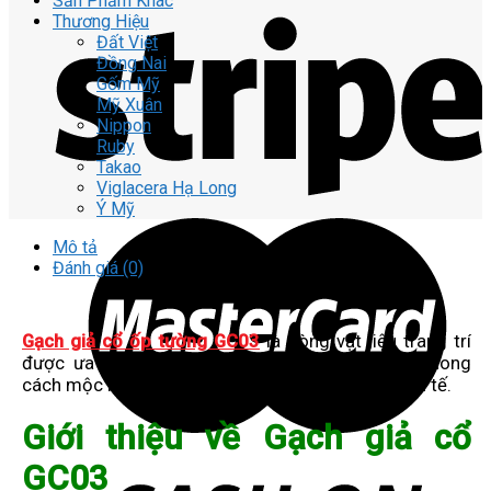
Sản Phẩm Khác
Thương Hiệu
Đất Việt
Đồng Nai
Gốm Mỹ
Mỹ Xuân
Nippon
Ruby
Takao
Viglacera Hạ Long
Ý Mỹ
Mô tả
Đánh giá (0)
Gạch giả cổ ốp tường GC03
là dòng vật liệu trang trí
được ưa chuộng trong các công trình mang phong
cách mộc mạc, hoài cổ nhưng vẫn toát lên sự tinh tế.
Giới thiệu về Gạch giả cổ
GC03