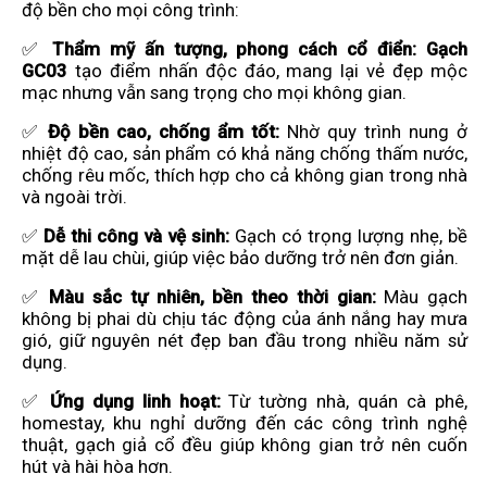
độ bền cho mọi công trình:
✅
Thẩm mỹ ấn tượng, phong cách cổ điển:
Gạch
GC03
tạo điểm nhấn độc đáo, mang lại vẻ đẹp mộc
mạc nhưng vẫn sang trọng cho mọi không gian.
✅
Độ bền cao, chống ẩm tốt:
Nhờ quy trình nung ở
nhiệt độ cao, sản phẩm có khả năng chống thấm nước,
chống rêu mốc, thích hợp cho cả không gian trong nhà
và ngoài trời.
✅
Dễ thi công và vệ sinh:
Gạch có trọng lượng nhẹ, bề
mặt dễ lau chùi, giúp việc bảo dưỡng trở nên đơn giản.
✅
Màu sắc tự nhiên, bền theo thời gian:
Màu gạch
không bị phai dù chịu tác động của ánh nắng hay mưa
gió, giữ nguyên nét đẹp ban đầu trong nhiều năm sử
dụng.
✅
Ứng dụng linh hoạt:
Từ tường nhà, quán cà phê,
homestay, khu nghỉ dưỡng đến các công trình nghệ
thuật, gạch giả cổ đều giúp không gian trở nên cuốn
hút và hài hòa hơn.