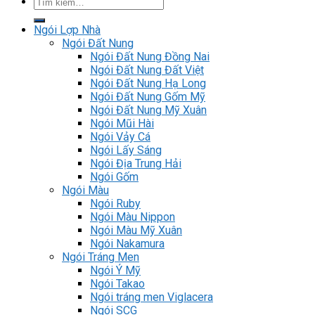
Ngói Lợp Nhà
Ngói Đất Nung
Ngói Đất Nung Đồng Nai
Ngói Đất Nung Đất Việt
Ngói Đất Nung Hạ Long
Ngói Đất Nung Gốm Mỹ
Ngói Đất Nung Mỹ Xuân
Ngói Mũi Hài
Ngói Vảy Cá
Ngói Lấy Sáng
Ngói Địa Trung Hải
Ngói Gốm
Ngói Màu
Ngói Ruby
Ngói Màu Nippon
Ngói Màu Mỹ Xuân
Ngói Nakamura
Ngói Tráng Men
Ngói Ý Mỹ
Ngói Takao
Ngói tráng men Viglacera
Ngói SCG