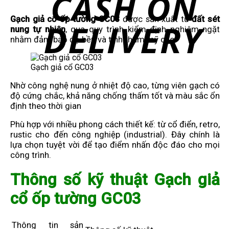
Gạch giả cổ ốp tường GC03
được sản xuất từ
đất sét
nung tự nhiên
, qua quy trình kiểm định nghiêm ngặt
nhằm đảm bảo độ bền và tính thẩm mỹ cao.
Gạch giả cổ GC03
Nhờ công nghệ nung ở nhiệt độ cao, từng viên gạch có
độ cứng chắc, khả năng chống thấm tốt và màu sắc ổn
định theo thời gian
Phù hợp với nhiều phong cách thiết kế: từ cổ điển, retro,
rustic cho đến công nghiệp (industrial). Đây chính là
lựa chọn tuyệt vời để tạo điểm nhấn độc đáo cho mọi
công trình.
Thông số kỹ thuật Gạch giả
cổ ốp tường GC03
Thông tin sản