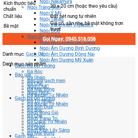
Ngói Nakamura
Kích thước tiêu
20 x 20 cm (hoặc theo yêu cầu)
Ngói Tráng Men
chuẩn
Ngói Ý Mỹ
Chất liệu
Đất sét nung tự nhiên
Ngói Takao
Giả cổ, sần nhẹ, bề mặt không trơn
Ngói tráng men Viglacera
Bề mặt
trượt
Ngói SCG
Ngói Âm Dương
Gọi Ngay: 0945.518.058
Ngói Âm Dương Bát Tràng
Ngói Âm Dương Bình Dương
Ngói Âm Dương Đồng Nai
Danh mục:
Gạch Cổ
Ngói Âm Dương Mỹ Xuân
Danh mục sản phẩm
Gạch Đá Ốp Tường
Đá Bóc
Báo giá
Đá Ghép
Báo giá gạch men
Đá Chẻ
Ngói CMC
Đá Mài Bóng
Ngói Hera
Đá Bazan Tự Nhiên
Gạch Đá Ốp Tường
Đá Tự Nhiên
Đá Bazan Tự Nhiên
Đá Sọc Dưa
Đá Bóc
Gạch Bông Gió
Đá Chẻ
Gạch Trang Trí
Đá Cubic Tự Nhiên
Gạch Cổ
Đá Ghép
Gạch Kính Lấy Sáng
Đá Mài Bóng
Gạch Tàu