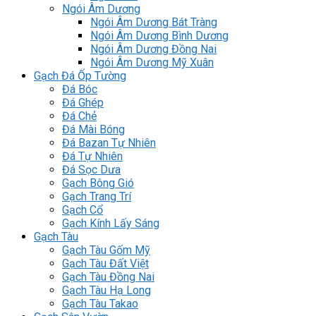
Ngói Âm Dương
Ngói Âm Dương Bát Tràng
Ngói Âm Dương Bình Dương
Ngói Âm Dương Đồng Nai
Ngói Âm Dương Mỹ Xuân
Gạch Đá Ốp Tường
Đá Bóc
Đá Ghép
Đá Chẻ
Đá Mài Bóng
Đá Bazan Tự Nhiên
Đá Tự Nhiên
Đá Sọc Dưa
Gạch Bông Gió
Gạch Trang Trí
Gạch Cổ
Gạch Kính Lấy Sáng
Gạch Tàu
Gạch Tàu Gốm Mỹ
Gạch Tàu Đất Việt
Gạch Tàu Đồng Nai
Gạch Tàu Hạ Long
Gạch Tàu Takao