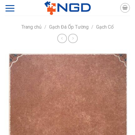
Skip
to
content
Trang chủ
/
Gạch Đá Ốp Tường
/
Gạch Cổ