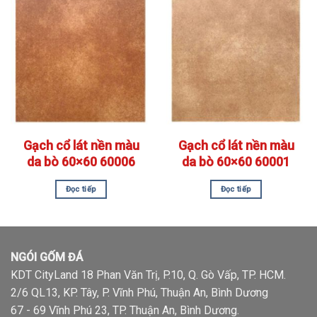
Gạch cổ lát nền màu
Gạch cổ lát nền màu
da bò 60×60 60006
da bò 60×60 60001
Đọc tiếp
Đọc tiếp
NGÓI GỐM ĐÁ
KDT CityLand 18 Phan Văn Trị, P.10, Q. Gò Vấp, TP. HCM.
2/6 QL13, KP. Tây, P. Vĩnh Phú, Thuận An, Bình Dương
67 - 69 Vĩnh Phú 23, TP. Thuận An, Bình Dương.