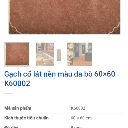
Gạch cổ lát nền màu da bò 60×60
K60002
Mã sản phẩm
K60002
Kích thước tiêu chuẩn
60 × 60 cm
Độ dày
8 mm