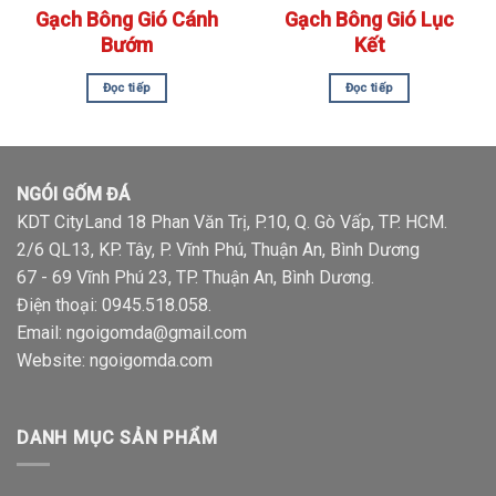
Gạch Bông Gió Cánh
Gạch Bông Gió Lục
Bướm
Kết
Đọc tiếp
Đọc tiếp
NGÓI GỐM ĐÁ
KDT CityLand 18 Phan Văn Trị, P.10, Q. Gò Vấp, TP. HCM.
2/6 QL13, KP. Tây, P. Vĩnh Phú, Thuận An, Bình Dương
67 - 69 Vĩnh Phú 23, TP. Thuận An, Bình Dương.
Điện thoại:
0945.518.058
.
Email: ngoigomda@gmail.com
Website:
ngoigomda.com
DANH MỤC SẢN PHẨM