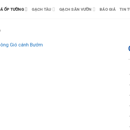
Á ỐP TƯỜNG
GẠCH TÀU
GẠCH SÂN VƯỜN
BÁO GIÁ
TIN 
ó