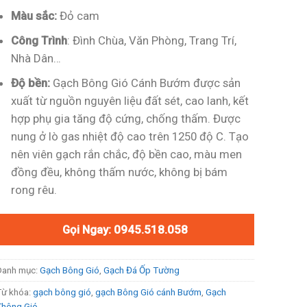
Màu sắc:
Đỏ cam
Công Trình
: Đình Chùa, Văn Phòng, Trang Trí,
Nhà Dân…
Độ bền:
Gạch Bông Gió Cánh Bướm được sản
xuất từ nguồn nguyên liệu đất sét, cao lanh, kết
hợp phụ gia tăng độ cứng, chống thấm. Được
nung ở lò gas nhiệt độ cao trên 1250 độ C. Tạo
nên viên gạch rắn chắc, độ bền cao, màu men
đồng đều, không thấm nước, không bị bám
rong rêu.
Gọi Ngay: 0945.518.058
Danh mục:
Gạch Bông Gió
,
Gạch Đá Ốp Tường
Từ khóa:
gạch bông gió
,
gạch Bông Gió cánh Bướm
,
Gạch
Thông Gió