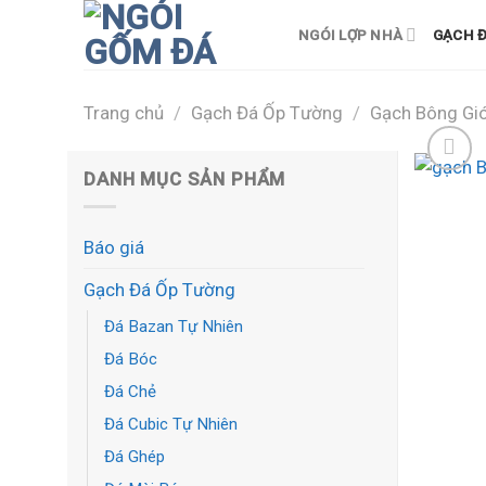
Skip
NGÓI LỢP NHÀ
GẠCH Đ
to
content
Trang chủ
/
Gạch Đá Ốp Tường
/
Gạch Bông Gi
DANH MỤC SẢN PHẨM
Báo giá
Gạch Đá Ốp Tường
Đá Bazan Tự Nhiên
Đá Bóc
Đá Chẻ
Đá Cubic Tự Nhiên
Đá Ghép