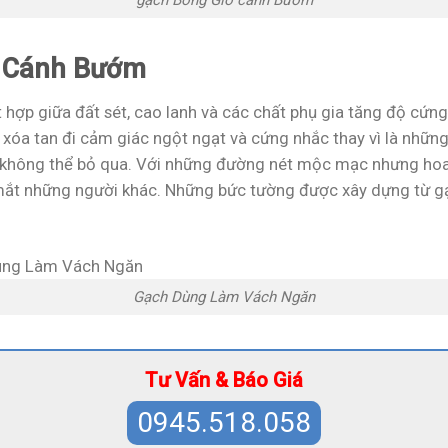
gạch Bông Gió cánh Bướm
ó Cánh Bướm
t hợp giữa đất sét, cao lanh và các chất phụ gia tăng độ cứ
óa tan đi cảm giác ngột ngạt và cứng nhắc thay vì là nhữn
 không thể bỏ qua. Với những đường nét mộc mạc nhưng hoa 
mắt những người khác. Những bức tường được xây dựng từ gạ
Gạch Dùng Làm Vách Ngăn
Tư Vấn & Báo Giá
0945.518.058