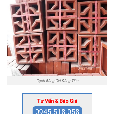
Gạch Bông Gió Đồng Tiền
Tư Vấn & Báo Giá
0945.518.058