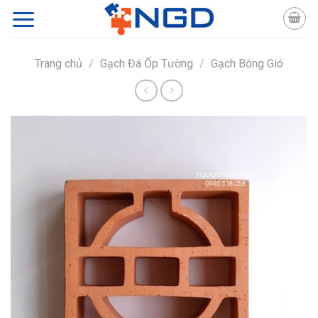
Skip
to
content
Trang chủ
/
Gạch Đá Ốp Tường
/
Gạch Bông Gió