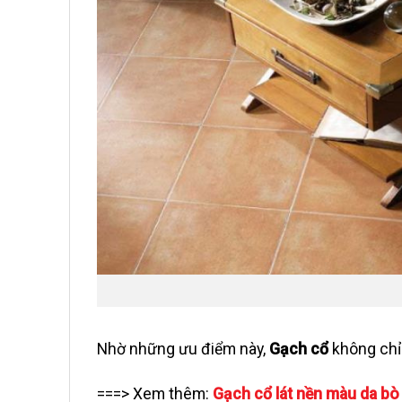
Nhờ những ưu điểm này,
Gạch cổ
không chỉ 
===> Xem thêm:
Gạch cổ lát nền màu da b