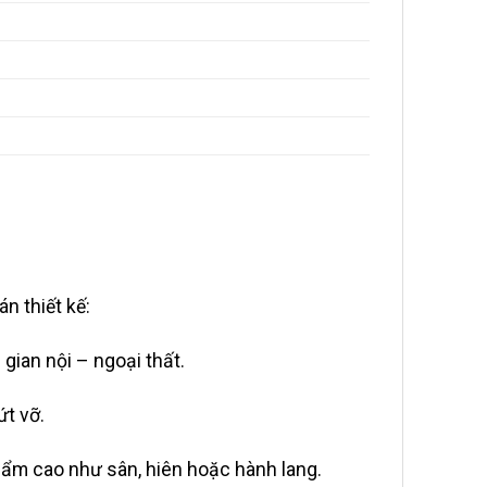
n thiết kế:
ian nội – ngoại thất.
ứt vỡ.
 ẩm cao như sân, hiên hoặc hành lang.