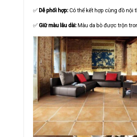
✅
Dễ phối hợp:
Có thể kết hợp cùng đồ nội th
✅
Giữ màu lâu dài:
Màu da bò được trộn tro