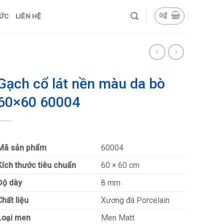
0
₫
TỨC
LIÊN HỆ
Gạch cổ lát nền màu da bò
60×60 60004
Mã sản phẩm
60004
Kích thước tiêu chuẩn
60 × 60 cm
Độ dày
8 mm
Chất liệu
Xương đá Porcelain
Loại men
Men Matt