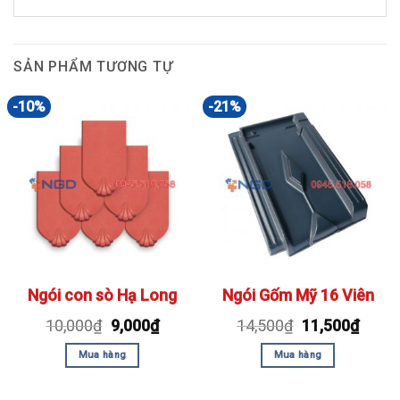
SẢN PHẨM TƯƠNG TỰ
-10%
-21%
Ngói con sò Hạ Long
Ngói Gốm Mỹ 16 Viên
10,000
₫
9,000
₫
14,500
₫
11,500
₫
Mua hàng
Mua hàng