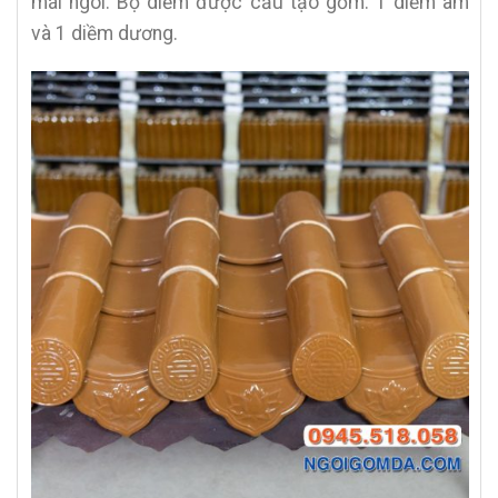
mái ngói. Bộ diềm được cấu tạo gồm: 1 diềm âm
và 1 diềm dương.