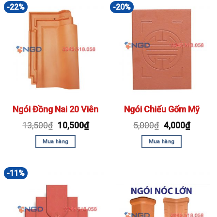
-22%
-20%
Ngói Đồng Nai 20 Viên
Ngói Chiếu Gốm Mỹ
13,500
₫
10,500
₫
5,000
₫
4,000
₫
Mua hàng
Mua hàng
-11%