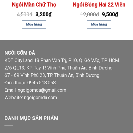
Ngói Màn Chữ Thọ
Ngói Đồng Nai 22 Viên
4,500
₫
3,200
₫
12,000
₫
9,500
₫
Mua hàng
Mua hàng
NGÓI GỐM ĐÁ
KDT CityLand 18 Phan Văn Trị, P.10, Q. Gò Vấp, TP. HCM.
2/6 QL13, KP. Tây, P. Vĩnh Phú, Thuận An, Bình Dương
67 - 69 Vĩnh Phú 23, TP. Thuận An, Bình Dương.
Điện thoại:
0945.518.058
.
Email: ngoigomda@gmail.com
Website:
ngoigomda.com
DANH MỤC SẢN PHẨM