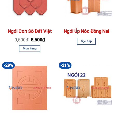
Ngói Con Sò Đất Việt
Ngói Úp Nóc Đồng Nai
9,500
₫
8,500
₫
Đọc tiếp
Mua hàng
-29%
-21%